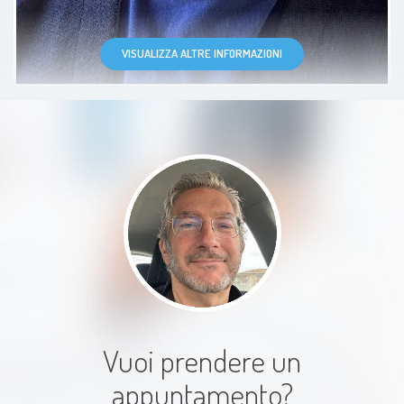
Paziente
VISUALIZZA ALTRE INFORMAZIONI
Eccellente in tutto dottore super
attento e preciso spiega in modo
ben preciso e dettagliato qualsiasi
domanda le si chiede
Paziente
Vuoi prendere un
appuntamento?