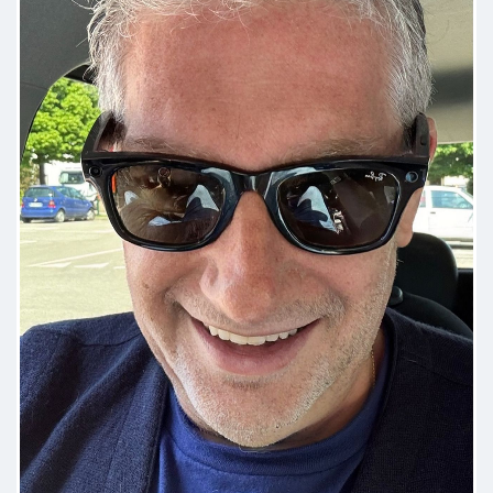
Sono ormai già 3 anni che vengo
seguita dal dott.Traina, che sin
dalla prima visita si è reso
disponibile nello spiegarmi con
semplicità a tutte le domande che
gli ponevo, per non parlare poi
della visite sempre molto accurate.
Persona veramente empatica, non
ermetico e distaccato come molti.
Lo ringrazio nuovamente per la sua
disponibilità e professionalità