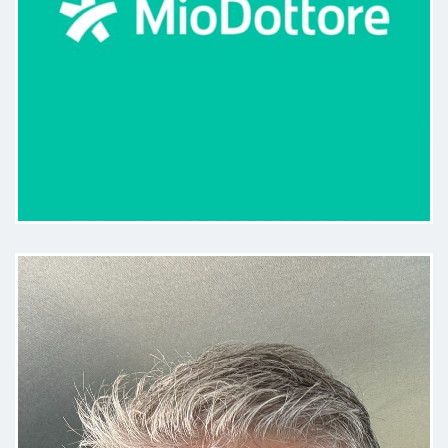
Cordiale, professionale, da sempre
.... Mi ha sempre messo a mio agio
è mi ha dato fiducia...
Paziente
Soddisfatta della visita, e dell eco
fatta all'utero e al seno.
Paziente