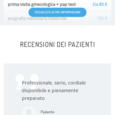
prima visita ginecologica + pap test
Da 80 €
VISUALIZZA ALTRE INFORMAZIONI
ecografia mammaria bilaterale
150 €
diatermocoagulazione
Da 150 €
RECENSIONI DEI PAZIENTI
ecografia ovarica
100 €
fecondazione in vitro eterologa
4500 €
fecondazione artificiale
da concordare
Professionale, serio, cordiale
ecografia ginecologica
1 €
disponibile e pienamente
preparato
ecografia ostetrica
da concordare
Paziente